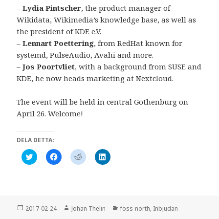
t
y
t
n
–
Lydia Pintscher
, the product manager of
t
t
f
y
f
t
ö
t
Wikidata, Wikimedia’s knowledge base, as well as
ö
f
n
t
n
ö
s
f
the president of KDE e.V.
s
n
t
ö
–
Lennart Poettering
, from RedHat known for
t
s
e
n
e
t
r
s
systemd, PulseAudio, Avahi and more.
r
e
)
t
)
r
e
–
Jos Poortvliet
, with a background from SUSE and
)
r
)
KDE, he now heads marketing at Nextcloud.
The event will be held in central Gothenburg on
April 26. Welcome!
DELA DETTA:
K
K
K
K
l
l
l
l
i
i
i
i
c
c
c
c
k
k
k
k
a
a
a
a
f
f
f
f
ö
ö
ö
ö
r
r
r
r
Postat
Författare
Kategorier
2017-02-24
Johan Thelin
foss-north
,
Inbjudan
a
a
a
a
t
t
t
t