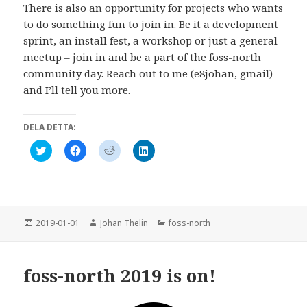
There is also an opportunity for projects who wants
to do something fun to join in. Be it a development
sprint, an install fest, a workshop or just a general
meetup – join in and be a part of the foss-north
community day. Reach out to me (e8johan, gmail)
and I’ll tell you more.
DELA DETTA:
K
K
K
K
l
l
l
l
i
i
i
i
c
c
c
c
k
k
k
k
a
a
a
a
f
f
f
f
ö
ö
ö
ö
r
r
r
r
Postat
Författare
Kategorier
2019-01-01
Johan Thelin
foss-north
a
a
a
a
t
t
t
t
t
t
t
t
d
d
d
d
e
e
e
e
foss-north 2019 is on!
l
l
l
l
a
a
a
a
p
p
p
v
å
å
å
i